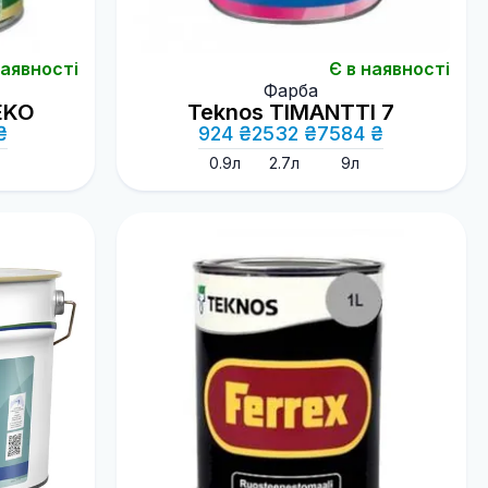
наявності
Є в наявності
Фарба
EKO
Teknos TIMANTTI 7
₴
924 ₴
2532 ₴
7584 ₴
0.9л
2.7л
9л