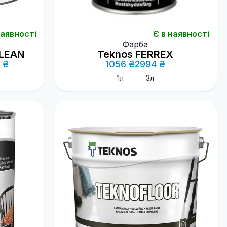
наявності
Є в наявності
Фарба
CLEAN
Teknos FERREX
 ₴
1056 ₴
2994 ₴
1л
3л