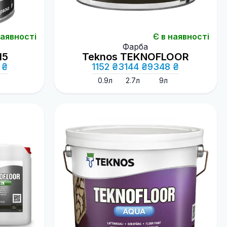
наявності
Є в наявності
Фарба
15
Teknos TEKNOFLOOR
 ₴
1152 ₴
3144 ₴
9348 ₴
0.9л
2.7л
9л