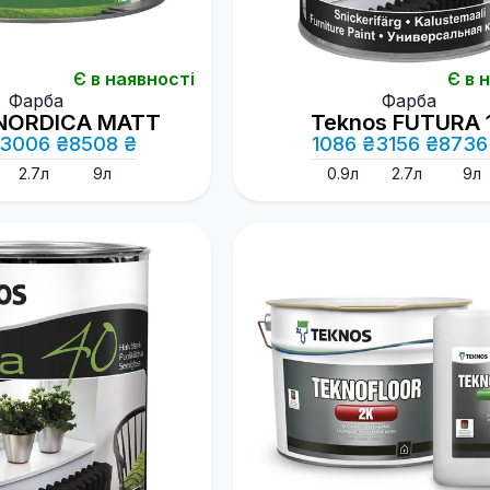
Є в наявності
Є в 
Фарба
Фарба
 NORDICA MATT
Teknos FUTURA 
3006 ₴
8508 ₴
1086 ₴
3156 ₴
8736
2.7л
9л
0.9л
2.7л
9л