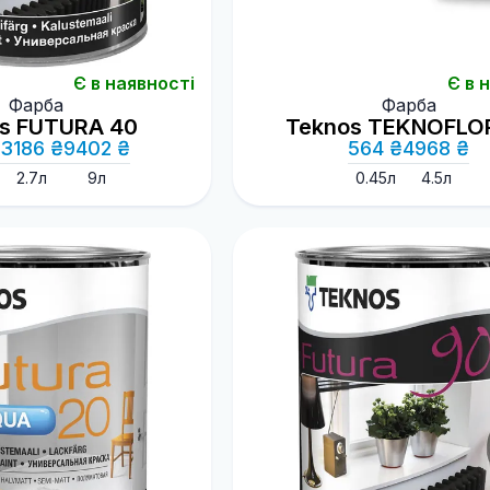
Є в наявності
Є в 
Фарба
Фарба
s FUTURA 40
Teknos TEKNOFLO
3186 ₴
9402 ₴
564 ₴
4968 ₴
2.7л
9л
0.45л
4.5л