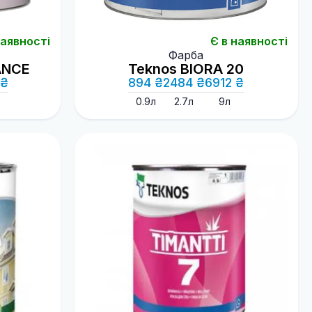
наявності
Є в наявності
Фарба
ANCE
Teknos BIORA 20
 ₴
894 ₴
2484 ₴
6912 ₴
0.9л
2.7л
9л