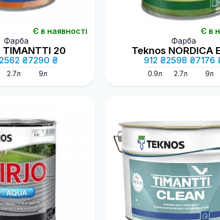
Є в наявності
Є в 
Фарба
Фарба
 TIMANTTI 20
Teknos NORDICA 
2562 ₴
7290 ₴
912 ₴
2598 ₴
7176 
2.7л
9л
0.9л
2.7л
9л