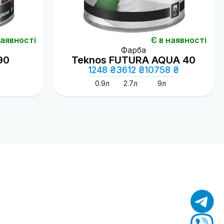
наявності
Є в наявності
Фарба
90
Teknos FUTURA AQUA 40
1248 ₴
3612 ₴
10758 ₴
0.9л
2.7л
9л