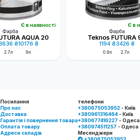
Є в наявності
Є в 
Фарба
Фарба
FUTURA AQUA 20
Teknos FUTURA 
3636 ₴
10176 ₴
1194 ₴
3426 ₴
2.7л
9л
0.9л
2.7л
Посилання
телефони
Про нас
+380675053952
- Київ
Доставка
+380961316464
- Київ
Гарантія і повернення товара
+380677416227
- Одеса
Оплата товару
+380974511257
- Одеса
Адреси складів
Месенджери
+380675053952