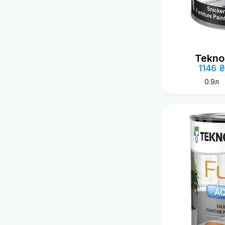
Tekno
1146 ₴
0.9л