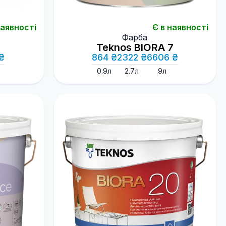
наявності
Є в наявності
Фарба
Teknos BIORA 7
₴
864 ₴
2322 ₴
6606 ₴
0.9л
2.7л
9л