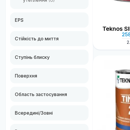
утеплення
(0)
EPS
Teknos S
25
Стійкість до миття
2
Ступінь блиску
Поверхня
Область застосування
Всередині/Зовні