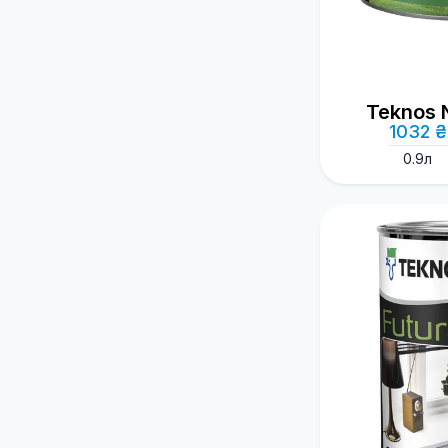
Teknos
1032 ₴
0.9л