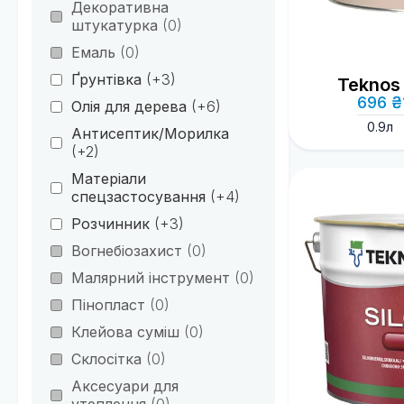
Декоративна
штукатурка
(0)
Емаль
(0)
Ґрунтівка
(+3)
Teknos
696 ₴
Олія для дерева
(+6)
0.9л
Антисептик/Морилка
(+2)
Матеріали
спецзастосування
(+4)
Розчинник
(+3)
Вогнебіозахист
(0)
Малярний інструмент
(0)
Пінопласт
(0)
Клейова суміш
(0)
Склосітка
(0)
Аксесуари для