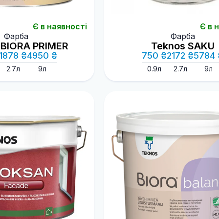
Є в наявності
Є в 
Фарба
Фарба
 BIORA PRIMER
Teknos SAKU
1878 ₴
4950 ₴
750 ₴
2172 ₴
5784 
2.7л
9л
0.9л
2.7л
9л