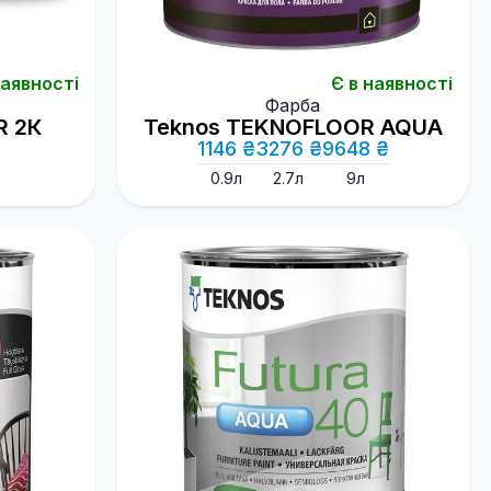
наявності
Є в наявності
Фарба
R 2К
Teknos TEKNOFLOOR AQUA
1146 ₴
3276 ₴
9648 ₴
0.9л
2.7л
9л