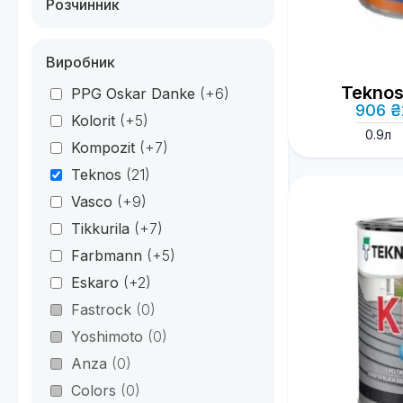
Розчинник
Виробник
Teknos
PPG Oskar Danke
(+6)
906 ₴
Kolorit
(+5)
0.9л
Kompozit
(+7)
Teknos
(21)
Vasco
(+9)
Tikkurila
(+7)
Farbmann
(+5)
Eskaro
(+2)
Fastrock
(0)
Yoshimoto
(0)
Anza
(0)
Colors
(0)