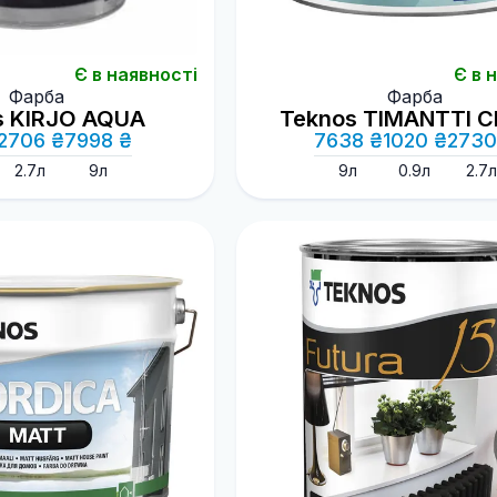
Є в наявності
Є в 
Фарба
Фарба
s KIRJO AQUA
Teknos TIMANTTI 
2706 ₴
7998 ₴
7638 ₴
1020 ₴
2730
2.7л
9л
9л
0.9л
2.7л