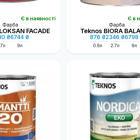
Є в наявності
Є в 
Фарба
Фарба
ILOKSAN FACADE
Teknos BIORA BAL
80 ₴
6744 ₴
876 ₴
2346 ₴
6798
.7л
9л
0.9л
2.7л
9л