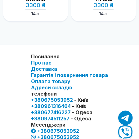
3300 ₴
3300 ₴
14кг
14кг
Посилання
Про нас
Доставка
Гарантія і повернення товара
Оплата товару
Адреси складів
телефони
+380675053952
- Київ
+380961316464
- Київ
+380677416227
- Одеса
+380974511257
- Одеса
Месенджери
+380675053952
+380675053952