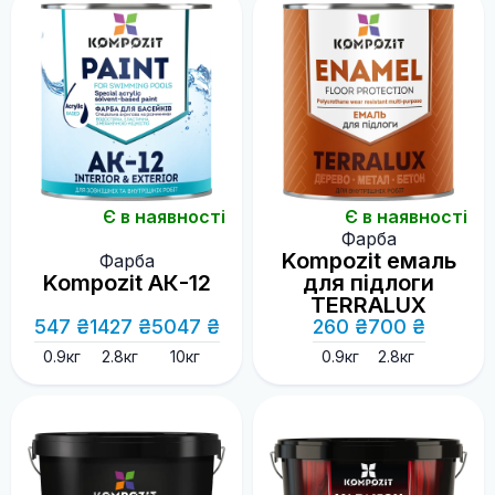
Є в наявності
Є в наявності
Фарба
Kompozit емаль
Фарба
Kompozit АК-12
для підлоги
TERRALUX
547 ₴
1427 ₴
5047 ₴
260 ₴
700 ₴
0.9кг
2.8кг
10кг
0.9кг
2.8кг