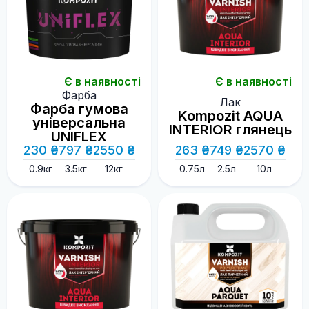
Є в наявності
Є в наявності
Фарба
Лак
Фарба гумова
Kompozit AQUA
універсальна
INTERIOR глянець
UNIFLEX
230 ₴
797 ₴
2550 ₴
263 ₴
749 ₴
2570 ₴
0.9кг
3.5кг
12кг
0.75л
2.5л
10л