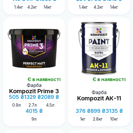
1.4кг
4.2кг
14кг
1.4кг
4.2кг
14кг
Є в наявності
Є в наявності
Фарба
Kompozit Prime 3
Фарба
505 ₴
1329 ₴
2089 ₴
Kompozit АК-11
0.9л
2.7л
4.5л
4015 ₴
376 ₴
899 ₴
3135 ₴
9л
1кг
2.8кг
10кг