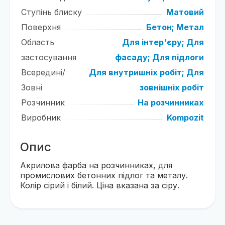
Ступінь блиску
Матовий
Поверхня
Бетон;
Метал
Область
Для інтер'єру;
Для
застосування
фасаду;
Для підлоги
Всередині/
Для внутришніх робіт;
Для
Зовні
зовнішніх робіт
Розчинник
На розчинниках
Виробник
Kompozit
Опис
Акрилова фарба на розчинниках, для
промислових бетонних підлог та металу.
Колір сірий і білий. Ціна вказана за сіру.