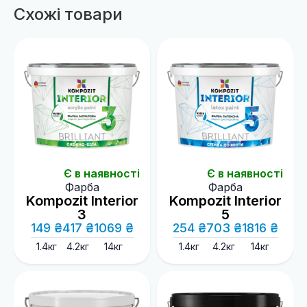
Схожі товари
Є в наявності
Є в наявності
Фарба
Фарба
Kompozit Interior
Kompozit Interior
3
5
149 ₴
417 ₴
1069 ₴
254 ₴
703 ₴
1816 ₴
1.4кг
4.2кг
14кг
1.4кг
4.2кг
14кг