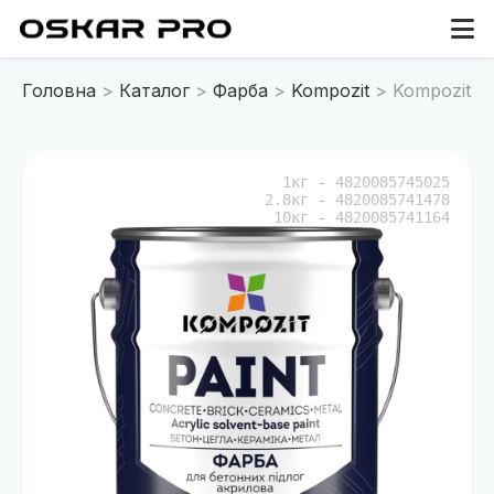
Головна
Каталог
Фарба
Kompozit
Kompozit А
1кг - 4820085745025
2.8кг - 4820085741478
10кг - 4820085741164