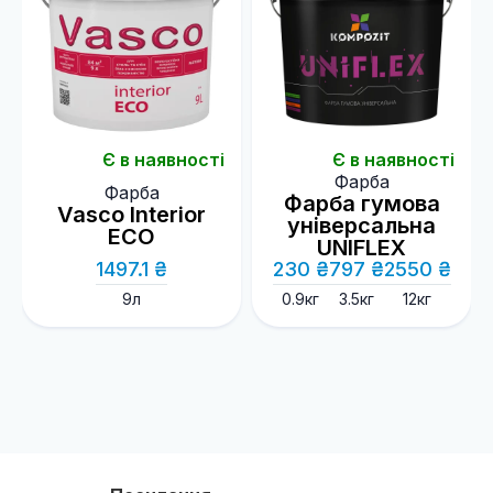
Є в наявності
Є в наявності
Фарба
Фарба
Фарба гумова
Vasco Interior
універсальна
ECO
UNIFLEX
1497.1 ₴
230 ₴
797 ₴
2550 ₴
9л
0.9кг
3.5кг
12кг