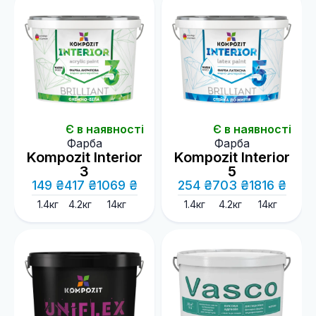
Є в наявності
Є в наявності
Фарба
Фарба
Kompozit Interior
Kompozit Interior
3
5
149 ₴
417 ₴
1069 ₴
254 ₴
703 ₴
1816 ₴
1.4кг
4.2кг
14кг
1.4кг
4.2кг
14кг